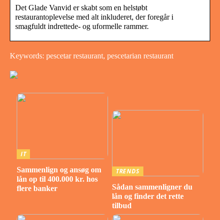
Det Glade Vanvid er skabt som en helstøbt
restaurantoplevelse med alt inkluderet, der foregår i
smagfuldt indrettede- og uformelle rammer.
Keywords: pescetar restaurant, pescetarian restaurant
IT
Sammenlign og ansøg om
TRENDS
lån op til 400.000 kr. hos
Sådan sammenligner du
flere banker
lån og finder det rette
tilbud