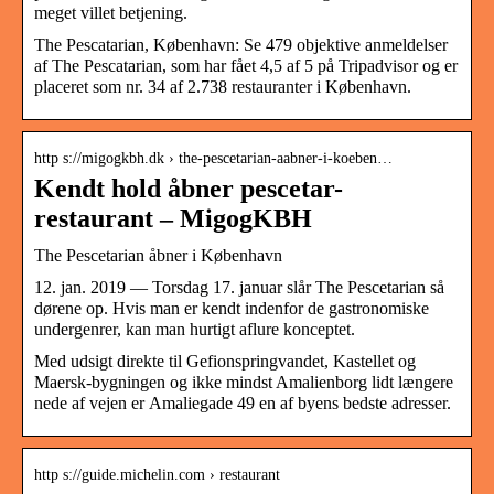
meget villet betjening.
The Pescatarian, København: Se 479 objektive anmeldelser
af The Pescatarian, som har fået 4,5 af 5 på Tripadvisor og er
placeret som nr. 34 af 2.738 restauranter i København.
http s://migogkbh.dk › the-pescetarian-aabner-i-koeben…
Kendt hold åbner pescetar-
restaurant – MigogKBH
The Pescetarian åbner i København
12. jan. 2019 — Torsdag 17. januar slår The Pescetarian så
dørene op. Hvis man er kendt indenfor de gastronomiske
undergenrer, kan man hurtigt aflure konceptet.
Med udsigt direkte til Gefionspringvandet, Kastellet og
Maersk-bygningen og ikke mindst Amalienborg lidt længere
nede af vejen er Amaliegade 49 en af byens bedste adresser.
http s://guide.michelin.com › restaurant