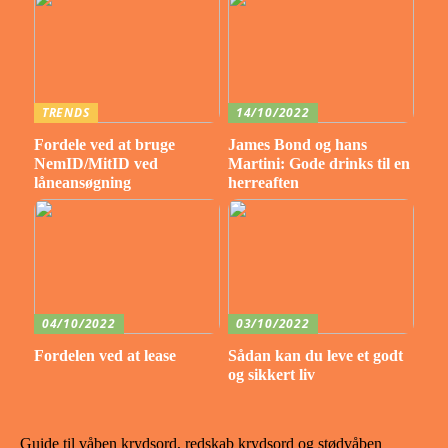
TRENDS
14/10/2022
Fordele ved at bruge
James Bond og hans
NemID/MitID ved
Martini: Gode drinks til en
låneansøgning
herreaften
04/10/2022
03/10/2022
Fordelen ved at lease
Sådan kan du leve et godt
og sikkert liv
Guide til våben krydsord, redskab krydsord og stødvåben