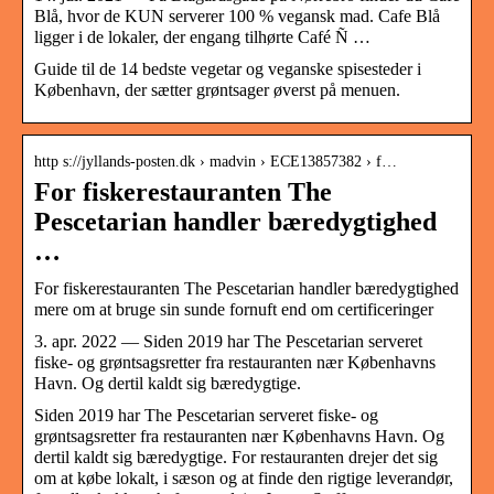
Blå, hvor de KUN serverer 100 % vegansk mad. Cafe Blå
ligger i de lokaler, der engang tilhørte Café Ñ …
Guide til de 14 bedste vegetar og veganske spisesteder i
København, der sætter grøntsager øverst på menuen.
http s://jyllands-posten.dk › madvin › ECE13857382 › f…
For fiskerestauranten The
Pescetarian handler bæredygtighed
…
For fiskerestauranten The Pescetarian handler bæredygtighed
mere om at bruge sin sunde fornuft end om certificeringer
3. apr. 2022 — Siden 2019 har The Pescetarian serveret
fiske- og grøntsagsretter fra restauranten nær Københavns
Havn. Og dertil kaldt sig bæredygtige.
Siden 2019 har The Pescetarian serveret fiske- og
grøntsagsretter fra restauranten nær Københavns Havn. Og
dertil kaldt sig bæredygtige. For restauranten drejer det sig
om at købe lokalt, i sæson og at finde den rigtige leverandør,