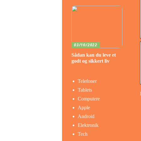
03/10/2022
Sådan kan du leve et
godt og sikkert liv
Telefoner
Tablets
Computere
Apple
Android
Elektronik
Tech