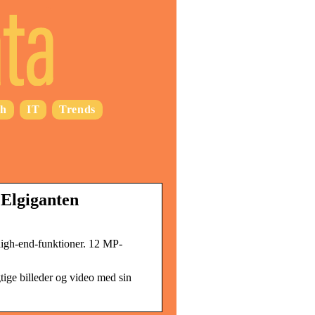
ch
IT
Trends
 Elgiganten
igh-end-funktioner. 12 MP-
gtige billeder og video med sin