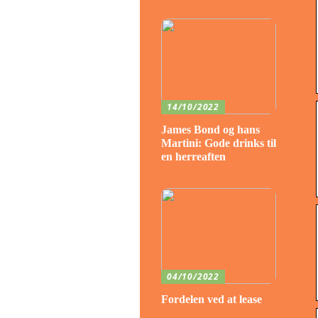
14/10/2022
James Bond og hans
Martini: Gode drinks til
en herreaften
04/10/2022
Fordelen ved at lease