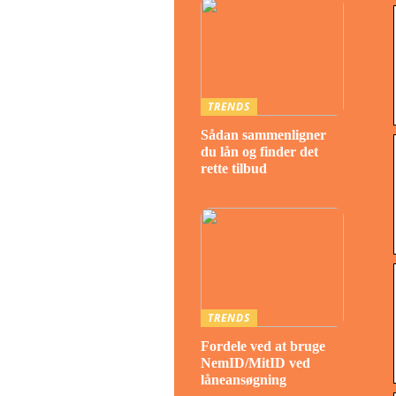
TRENDS
Sådan sammenligner
du lån og finder det
rette tilbud
TRENDS
Fordele ved at bruge
NemID/MitID ved
låneansøgning