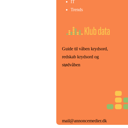
IT
Trends
Guide til våben krydsord,
redskab krydsord og
stødvåben
mail@annoncemedier.dk