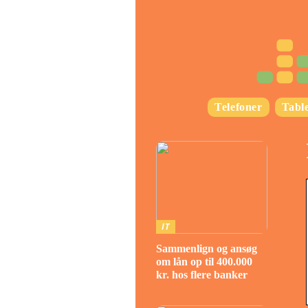
Telefoner
Table
IT
Sammenlign og ansøg
om lån op til 400.000
kr. hos flere banker