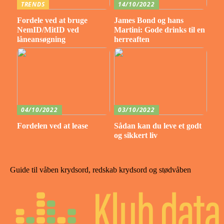
TRENDS
14/10/2022
Fordele ved at bruge
James Bond og hans
NemID/MitID ved
Martini: Gode drinks til en
låneansøgning
herreaften
04/10/2022
03/10/2022
Fordelen ved at lease
Sådan kan du leve et godt
og sikkert liv
Guide til våben krydsord, redskab krydsord og stødvåben