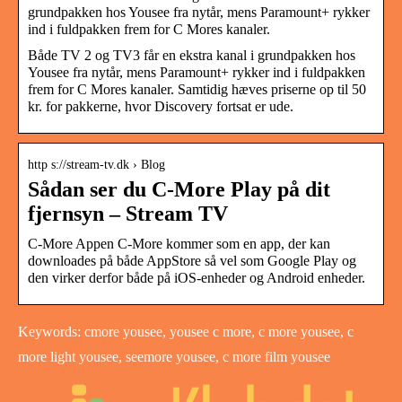
grundpakken hos Yousee fra nytår, mens Paramount+ rykker
ind i fuldpakken frem for C Mores kanaler.
Både TV 2 og TV3 får en ekstra kanal i grundpakken hos
Yousee fra nytår, mens Paramount+ rykker ind i fuldpakken
frem for C Mores kanaler. Samtidig hæves priserne op til 50
kr. for pakkerne, hvor Discovery fortsat er ude.
http s://stream-tv.dk › Blog
Sådan ser du C-More Play på dit
fjernsyn – Stream TV
C-More Appen C-More kommer som en app, der kan
downloades på både AppStore så vel som Google Play og
den virker derfor både på iOS-enheder og Android enheder.
Keywords: cmore yousee, yousee c more, c more yousee, c
more light yousee, seemore yousee, c more film yousee