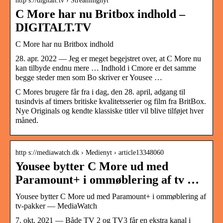
http s://digitalt.tv › Streamingnyt
C More har nu Britbox indhold –
DIGITALT.TV
C More har nu Britbox indhold
28. apr. 2022 — Jeg er meget begejstret over, at C More nu
kan tilbyde endnu mere … Indhold i Cmore er det samme
begge steder men som Bo skriver er Yousee …
C Mores brugere får fra i dag, den 28. april, adgang til
tusindvis af timers britiske kvalitetsserier og film fra BritBox.
Nye Originals og kendte klassiske titler vil blive tilføjet hver
måned.
http s://mediawatch.dk › Medienyt › article13348060
Yousee bytter C More ud med
Paramount+ i ommøblering af tv …
Yousee bytter C More ud med Paramount+ i ommøblering af
tv-pakker — MediaWatch
7. okt. 2021 — Både TV 2 og TV3 får en ekstra kanal i